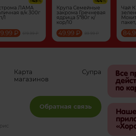
-45
%
-44
%
строма ЛАМА
Крупа Семейные
Чай 
личная в/к 300г
закрома Гречневая
зеле
п/1
ядрица 5*80г к/
Мохит
кор/10
пакет
9.99 ₽
49.99 ₽
84.9
619.99 ₽
89.99 ₽
Карта
Супра
магазинов
Обратная связь
рис