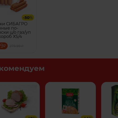
-50
%
ски СИБАГРО
ные по-
ски ц/о газ/уп
короб ХS/4
99
₽
279.99
₽
комендуем