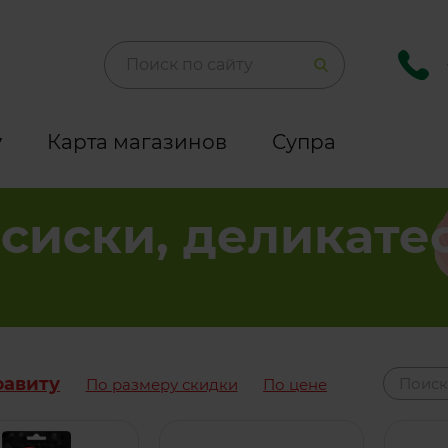
y
Карта магазинов
Супра
осиски, деликате
фавиту
По размеру скидки
По цене