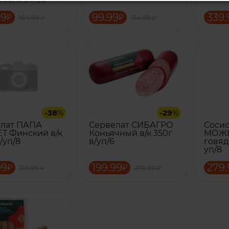
99
99.99
339.
₽
₽
164.99
134.99
₽
₽
-38
%
-29
%
елат ПАПА
Сервелат СИБАГРО
Соси
 Финский в/к
Коньячный в/к 350г
МОЖЕ
/уп/8
в/уп/6
говяд
уп/8
99
199.99
279.
₽
₽
319.99
279.99
₽
₽