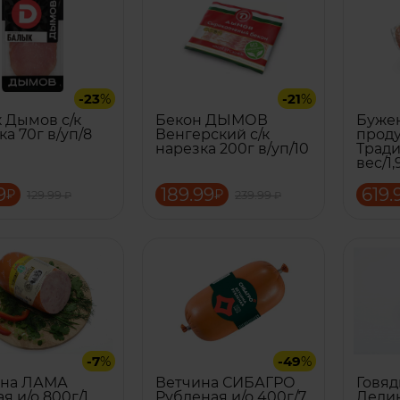
-23
%
-21
%
 Дымов с/к
Бекон ДЫМОВ
Буже
ка 70г в/уп/8
Венгерский с/к
проду
нарезка 200г в/уп/10
Тради
вес/1,
9
189.99
619.
₽
₽
129.99
239.99
₽
₽
-7
%
-49
%
ина ЛАМА
Ветчина СИБАГРО
Говя
я и/о 800г/1
Рубленая и/о 400г/7
Делик