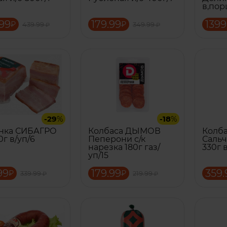
в,пор
99
179.99
1399
₽
₽
439.99
349.99
₽
₽
-29
%
-18
%
нка СИБАГРО
Колбаса ДЫМОВ
Колб
0г в/уп/6
Пеперони с/к
Сальч
нарезка 180г газ/
330г 
уп/15
99
179.99
359.
₽
₽
339.99
219.99
₽
₽