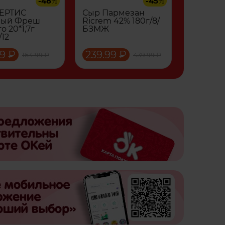
-48
%
-45
%
КЕРТИС
Сыр Пармезан
ный Фреш
Ricrem 42% 180г/8/
о 20*1,7г
БЗМЖ
/12
9 ₽
239.99 ₽
164.99 ₽
439.99 ₽