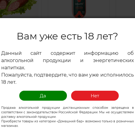
-40
%
-37
%
аса ЛАМА
Колбаса СИБАГРО
Колб
Вам уже есть 18 лет?
вская ГОСТ п/к
Мясная по-
Выбор
0г в/уп/1
Сибирски вареная
к и/о 
и/о 450г/6
Данный сайт содержит информацию об
99
169.99
279.
₽
₽
549.99
269.99
₽
₽
алкогольной продукции и энергетических
напитках.
Пожалуйста, подтвердите, что вам уже исполнилось
18 лет.
Продажа алкогольной продукции дистанционным способом запрещена в
-21
%
-26
%
соответствии с законодательством Российской Федерации. Мы не осуществляем
доставку алкогольной продукции.
 колбас
Окорок Дымов с/к
Паст
Приобрести товары из категории «Домашний бар» возможно только в розничных
в Пепперони
нарезка 70г в/уп/8
Столи
магазинах.
и Итальянская
в/уп/1
резка 90г/8