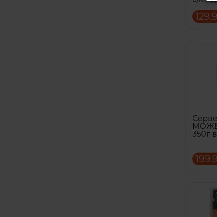
129.
Серв
МОЖЕТ
350г в
199.