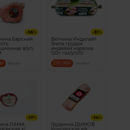
-38
%
-31
%
нина Барский
Ветчина Индилайт
ктъ
Филе грудки
ционная в/уп,
индейки нарезка
9
120г газ/уп/10
9
119.99
₽
₽
999.9
174.99
₽
₽
-17
%
-14
%
дина ЛАМА
Грудинка ДЫМОВ
атесная к/
Крылатская в/к