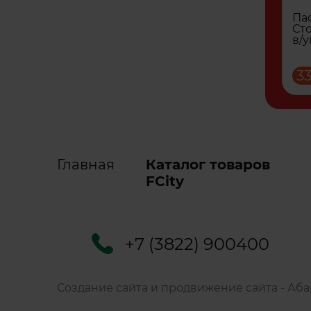
Па
Сто
в/у
33
Главная
Каталог товаров
FCity
+7 (3822) 900400
Создание сайта
и
продвижение сайта
-
Аба