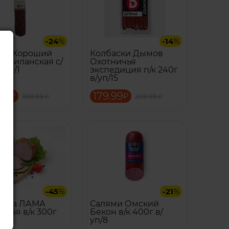
-24
%
-14
%
аса Хороший
Колбаски Дымов
 Миланская с/
Охотничья
235г/1
экспедиция п/к 240г
в/уп/15
99
179.99
₽
₽
369.99
209.99
₽
₽
-45
%
-21
%
рома ЛАМА
Салями Омский
чная в/к 300г
Бекон в/к 400г в/
уп/8