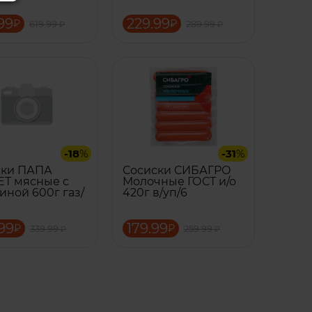
99
229.99
₽
₽
619.99
289.99
₽
₽
-18
%
-31
%
ски ПАПА
Сосиски СИБАГРО
Т мясные с
Молочные ГОСТ и/о
иной 600г газ/
420г в/уп/6
99
179.99
₽
₽
339.99
259.99
₽
₽