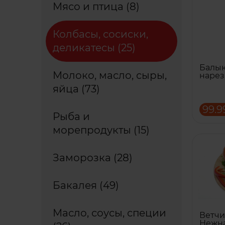
Мясо и птица (8)
Колбасы, сосиски,
деликатесы (25)
Балык
Молоко, масло, сыры,
нарез
яйца (73)
99.9
Рыба и
морепродукты (15)
Заморозка (28)
Бакалея (49)
Масло, соусы, специи
Ветч
Нежна