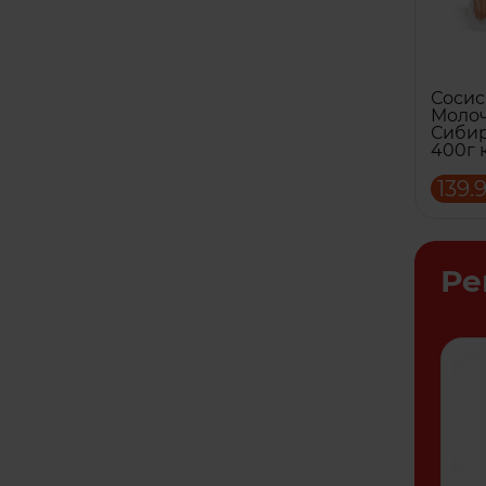
Соси
Молоч
Сибир
400г 
139.
Ре