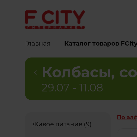
Карта
Супра
магазинов
Главная
Каталог товаров FCit
Колбасы, с
29.07 - 11.08
По ал
Живое питание (9)